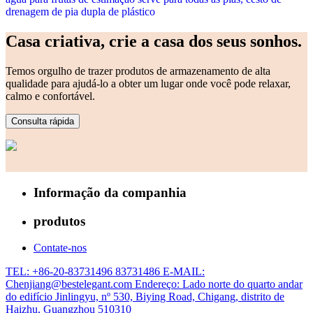
drenagem de pia dupla de plástico
Casa criativa, crie a casa dos seus sonhos.
Temos orgulho de trazer produtos de armazenamento de alta
qualidade para ajudá-lo a obter um lugar onde você pode relaxar,
calmo e confortável.
Consulta rápida
Informação da companhia
produtos
Contate-nos
TEL: +86-20-83731496 83731486
E-MAIL:
Chenjiang@bestelegant.com
Endereço: Lado norte do quarto andar
do edifício Jinlingyu, nº 530, Biying Road, Chigang, distrito de
Haizhu, Guangzhou 510310