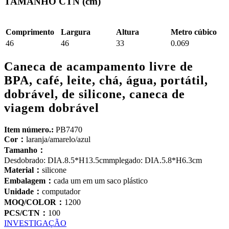
TAMANHO CTN (cm)
Comprimento
Largura
Altura
Metro cúbico
46
46
33
0.069
Caneca de acampamento livre de
BPA, café, leite, chá, água, portátil,
dobrável, de silicone, caneca de
viagem dobrável
Item número.:
PB7470
Cor：
laranja/amarelo/azul
Tamanho：
Desdobrado: DIA.8.5*H13.5cmmplegado: DIA.5.8*H6.3cm
Material：
silicone
Embalagem：
cada um em um saco plástico
Unidade：
computador
MOQ/COLOR：
1200
PCS/CTN：
100
INVESTIGAÇÃO