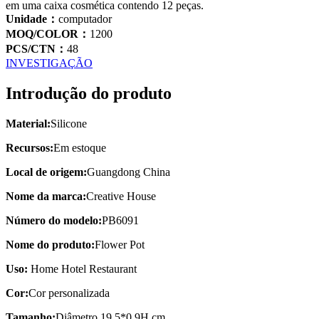
em uma caixa cosmética contendo 12 peças.
Unidade：
computador
MOQ/COLOR：
1200
PCS/CTN：
48
INVESTIGAÇÃO
Introdução do produto
Material:
Silicone
Recursos:
Em estoque
Local de origem:
Guangdong China
Nome da marca:
Creative House
Número do modelo:
PB6091
Nome do produto:
Flower Pot
Uso:
Home Hotel Restaurant
Cor:
Cor personalizada
Tamanho:
Diâmetro 19,5*0,9H cm