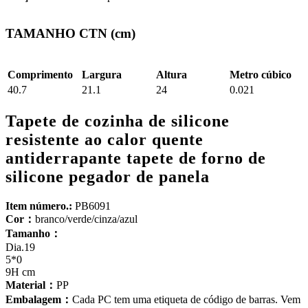
TAMANHO CTN (cm)
Comprimento
Largura
Altura
Metro cúbico
40.7
21.1
24
0.021
Tapete de cozinha de silicone
resistente ao calor quente
antiderrapante tapete de forno de
silicone pegador de panela
Item número.:
PB6091
Cor：
branco/verde/cinza/azul
Tamanho：
Dia.19
5*0
9H cm
Material：
PP
Embalagem：
Cada PC tem uma etiqueta de código de barras. Vem