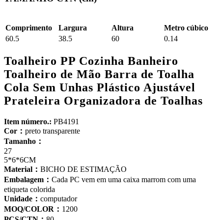
Comprimento
Largura
Altura
Metro cúbico
60.5
38.5
60
0.14
Toalheiro PP Cozinha Banheiro
Toalheiro de Mão Barra de Toalha
Cola Sem Unhas Plástico Ajustável
Prateleira Organizadora de Toalhas
Item número.:
PB4191
Cor：
preto transparente
Tamanho：
27
5*6*6CM
Material：
BICHO DE ESTIMAÇÃO
Embalagem：
Cada PC vem em uma caixa marrom com uma
etiqueta colorida
Unidade：
computador
MOQ/COLOR：
1200
PCS/CTN：
80